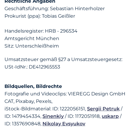
Rechtliche Angaben
Geschäftsführung: Sebastian Hinterholzer
Prokurist (ppa): Tobias Geißler
Handelsregister: HRB - 296534
​Amtsgericht München
​Sitz: Unterschleißheim
Umsatzsteuer gemäß §27 a Umsatzsteuergesetz:
USt-IdNr.: DE412965553
Bildquellen, Bildrechte
Fotografie und Videoclips: VIEREGG Design GmbH
CAT, Pixabay, Pexels,
iStock-Bildmaterial: ID: 1222056151,
Sergii Petruk
/
ID: 1479454334,
Sinenkiy
/ ID: 1172051918,
uskarp
/
ID: 1357690848,
Nikolay Evsyukov