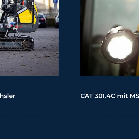
hsler
CAT 301.4C mit MS
 1,7 bis 2,4 t setzt
Beim Cat 301.4C hat der
aggern. Bewährte
ergonomisch angeordn
 mit vollkommen neuen
verstellbaren Handgele
 sich eine bis ins
weniger schnell ermüde
 verspricht ein Mehr an
mit 17,9 kW (24,3 hp) 