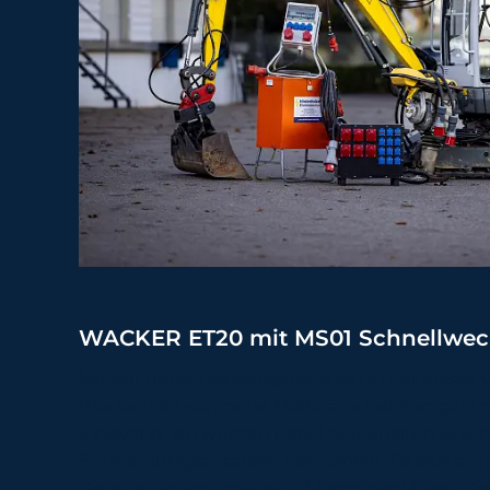
WACKER ET20 mit MS01 Schnellwec
Mit der neuen Modellgeneration in der Klasse von
Wacker Neuson neue Maßstäbe bei Kompaktb
Innovationen wurden dabei beibehalten und
Entwicklungsansätzen kombiniert. Daraus ergibt
Detail rundum erneuerte Maschinenklasse. Das