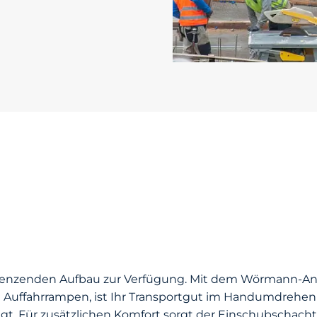
renzenden Aufbau zur Verfügung. Mit dem Wörmann-An
ten Auffahrrampen, ist Ihr Transportgut im Handumdreh
igt. Für zusätzlichen Komfort sorgt der Einschubschacht