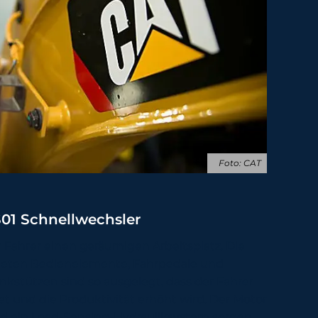
Foto: CAT
01 Schnellwechsler
 Fahrer einen geräumigen Arbeitsplatz. Die
eten Bedienelemente, Fahrpedale und
nkstützen sind so ausgelegt, dass der Fahrer
t und die Produktivität erhöht wird. Der Motor
und ein Load-Sensing-Hydrauliksystem sorgen